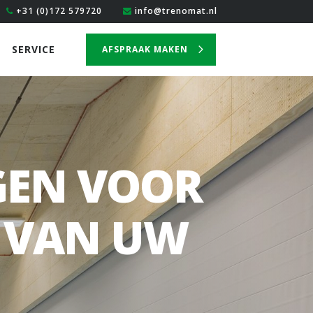
+31 (0)172 579720
info@trenomat.nl
SERVICE
AFSPRAAK MAKEN
GEN VOOR
G VAN UW