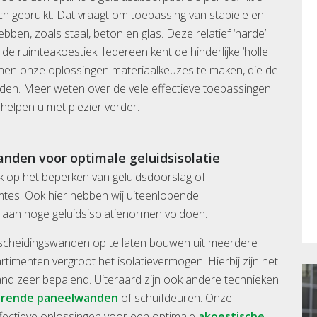
ch gebruikt. Dat vraagt om toepassing van stabiele en
ben, zoals staal, beton en glas. Deze relatief ‘harde’
e ruimteakoestiek. Iedereen kent de hinderlijke ‘holle
innen onze oplossingen materiaalkeuzes te maken, die de
loeden. Meer weten over de vele effectieve toepassingen
elpen u met plezier verder.
nden voor optimale geluidsisolatie
op het beperken van geluidsdoorslag of
mtes. Ook hier hebben wij uiteenlopende
 aan hoge geluidsisolatienormen voldoen.
 scheidingswanden op te laten bouwen uit meerdere
rtimenten vergroot het isolatievermogen. Hierbij zijn het
nd zeer bepalend. Uiteraard zijn ook andere technieken
lerende paneelwanden
of schuifdeuren. Onze
ffectieve oplossingen voor een optimale
akoestische