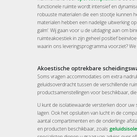
functionele ruimte wordt intensief en dynamis
robuuste materialen die een stootje kunnen heb
materialen hebben een nadelige uitwerking op d
galm’. Wij gaan voor u de uitdaging aan om b
ruimteakoestiek in zijn geheel positief beïnv
waarin ons leveringsprogramma voorziet? We h
Akoestische optrekbare scheidingswa
Soms vragen accommodaties om extra nadruk 
geluidsoverdracht tussen de verschillende rui
productsamenstellingen voor beschikbaar, die
U kunt de isolatiewaarde versterken door uw
lagen. Ook het opsluiten van lucht in de compa
aantal compartimenten en de onderlinge afsta
en producten beschikbaar, zoals
geluidsiso
specialisten dienen u graag van advies over e