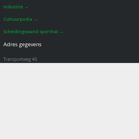
Industrie →
Cultuurpodia →
Scheidingswand sporthal →
Adres gegevens
Transportweg 46
2421 LS Nieuwkoop
Contact
+31 (0)172 579720
info@trenomat.nl