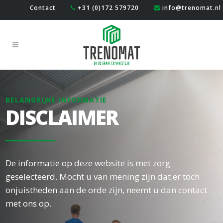
Contact
+31 (0)172 579720
info@trenomat.nl
BELANGRIJKE INFORMATIE
DISCLAIMER
De informatie op deze website is met zorg
geselecteerd. Mocht u van mening zijn dat er toch
onjuistheden aan de orde zijn, neemt u dan contact
met ons op.