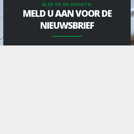
BLIJF OP DE HOOGTE!
MELD U AAN VOOR DE
NIEUWSBRIEF
TreNoMat houdt van korte lijnen. Daarom
stellen we u graag met onze gratis digitale
nieuwsbrief op de hoogte van
productinnovaties en inspirerende projecten.
Wilt u altijd geïnformeerd zijn? Schrijf u in en u
ontvangt alle relevante updates.
AANMELDEN